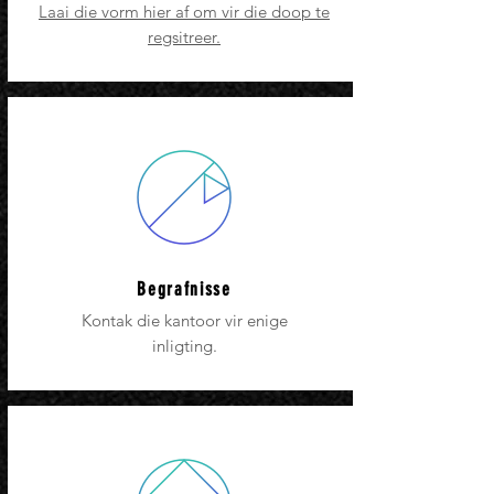
Laai die vorm hier af om vir die doop te
regsitreer.
Begrafnisse
Kontak die kantoor vir enige
inligting.