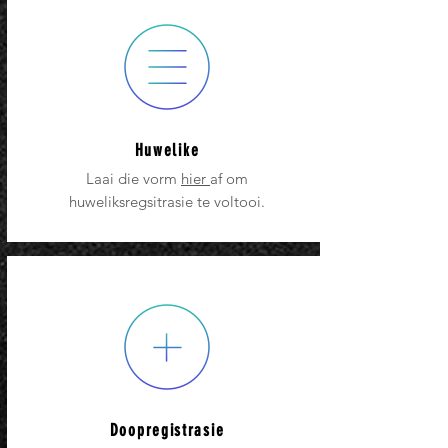
Huwelike
Laai die vorm
hier
af om
huweliksregsitrasie te voltooi.
Doopregistrasie