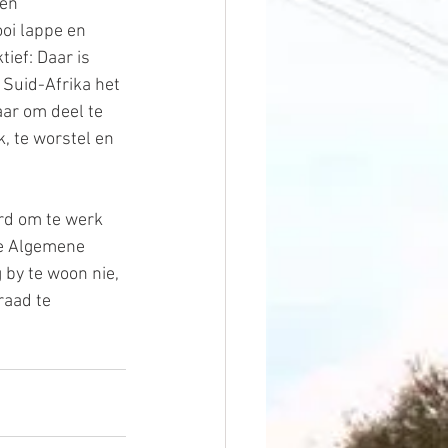
en 
oi lappe en 
ief: Daar is 
 Suid-Afrika het 
aar om deel te 
 te worstel en 
ord om te werk 
ie Algemene 
 by te woon nie, 
raad te 