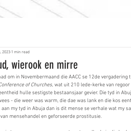
ET GOD
ALLES OOR STELLASTRAAT
VORMS
KALENDER
, 2023
1 min read
ud, wierook en mirre
ehad om in Novembermaand die AACC se 12de vergadering te
 Conference of Churches
, wat uit 210 lede-kerke van regoor 
eentheid hulle sestigste bestaansjaar gevier. Die tyd in Abuj
ees - die weer was warm, die dae was lank en die kos eent
aan my tyd in Abuja dan is dit mense se verhale wat my sal
 van mensehandel en geforseerde prostitusie. 