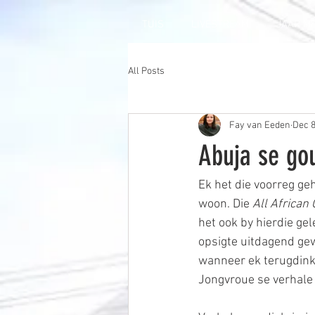
TUIS
LIVESTREAM
JAAR M
All Posts
Fay van Eeden
Dec 8
Abuja se go
Ek het die voorreg g
woon. Die 
All African
het ook by hierdie gel
opsigte uitdagend gew
wanneer ek terugdink 
Jongvroue se verhale