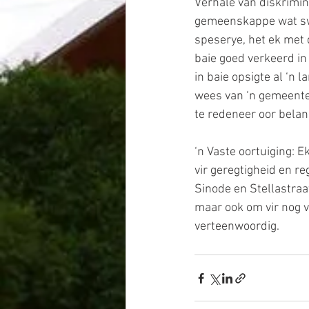
Verhale van diskrimin
gemeenskappe wat swa
speserye, het ek met 
baie goed verkeerd in
in baie opsigte al ‘n 
wees van ‘n gemeente 
te redeneer oor belan
‘n Vaste oortuiging: 
vir geregtigheid en r
Sinode en Stellastraat
maar ook om vir nog v
verteenwoordig. 