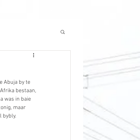
 & PREEKROOSTER
KONTAK ONS
 Abuja by te 
Afrika bestaan, 
a was in baie 
onig, maar 
 bybly. 