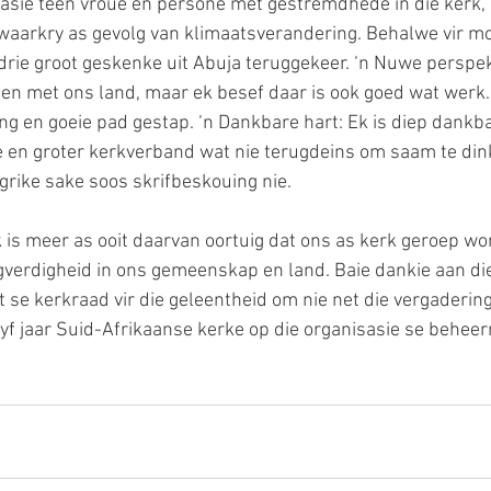
asie teen vroue en persone met gestremdhede in die kerk, 
arkry as gevolg van klimaatsverandering. Behalwe vir mo
drie groot geskenke uit Abuja teruggekeer. ‘n Nuwe perspekt
 en met ons land, maar ek besef daar is ook goed wat werk.
lang en goeie pad gestap. ‘n Dankbare hart: Ek is diep dankb
en groter kerkverband wat nie terugdeins om saam te dink,
grike sake soos skrifbeskouing nie. 
Ek is meer as ooit daarvan oortuig dat ons as kerk geroep w
egverdigheid in ons gemeenskap en land. Baie dankie aan d
 se kerkraad vir die geleentheid om nie net die vergadering
yf jaar Suid-Afrikaanse kerke op die organisasie se beheer