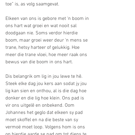
toe” is, as volg saamgevat.
Elkeen van ons is gebore met ‘n boom in 
ons hart wat groei en wat nooit sal 
doodgaan nie. Soms verdor hierdie 
boom, maar groei weer deur ‘n mens se 
trane, hetsy harteer of gelukkig. Hoe 
meer die trane vloei, hoe meer raak ons 
bewus van die boom in ons hart. 
Dis belangrik om lig in jou lewe te hê. 
Steek elke dag jou kers aan sodat jy jou 
lig kan sien en onthou, al is die dag hoe 
donker en die lig hoe klein. Ons pad is 
vir ons uitgelê en onbekend. Oom 
Johannes het geglo dat elkeen sy pad 
moet skoffel en na die beste van sy 
vermoë moet loop. Volgens hom is ons 
op hierdie aarde se pad om tot diens te 