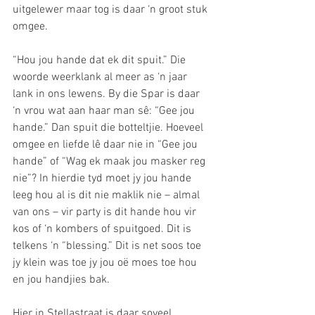
uitgelewer maar tog is daar ‘n groot stuk 
omgee. 
“Hou jou hande dat ek dit spuit.” Die 
woorde weerklank al meer as ‘n jaar 
lank in ons lewens. By die Spar is daar 
‘n vrou wat aan haar man sê: “Gee jou 
hande.” Dan spuit die botteltjie. Hoeveel 
omgee en liefde lê daar nie in “Gee jou 
hande” of “Wag ek maak jou masker reg 
nie”? In hierdie tyd moet jy jou hande 
leeg hou al is dit nie maklik nie – almal 
van ons – vir party is dit hande hou vir 
kos of ‘n kombers of spuitgoed. Dit is 
telkens ‘n “blessing.” Dit is net soos toe 
jy klein was toe jy jou oë moes toe hou 
en jou handjies bak.  
Hier in Stellastraat is daar soveel 