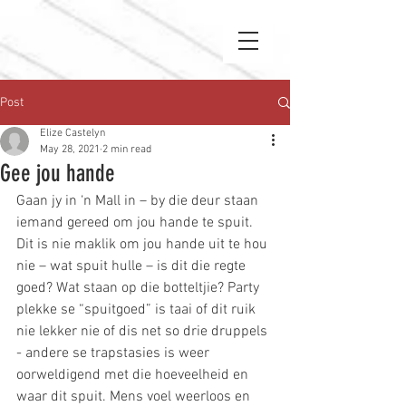
Post
Elize Castelyn
May 28, 2021
2 min read
Gee jou hande
Gaan jy in ‘n Mall in – by die deur staan 
iemand gereed om jou hande te spuit. 
Dit is nie maklik om jou hande uit te hou 
nie – wat spuit hulle – is dit die regte 
goed? Wat staan op die botteltjie? Party 
plekke se “spuitgoed” is taai of dit ruik 
nie lekker nie of dis net so drie druppels 
- andere se trapstasies is weer 
oorweldigend met die hoeveelheid en 
waar dit spuit. Mens voel weerloos en 