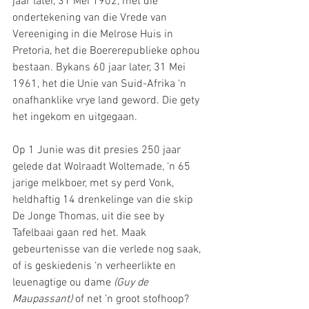
jaar later, 31 Mei 1902, met die 
ondertekening van die Vrede van 
Vereeniging in die Melrose Huis in 
Pretoria, het die Boererepublieke ophou 
bestaan. Bykans 60 jaar later, 31 Mei 
1961, het die Unie van Suid-Afrika ‘n 
onafhanklike vrye land geword. Die gety 
het ingekom en uitgegaan.
Op 1 Junie was dit presies 250 jaar 
gelede dat Wolraadt Woltemade, ‘n 65 
jarige melkboer, met sy perd Vonk, 
heldhaftig 14 drenkelinge van die skip 
De Jonge Thomas, uit die see by 
Tafelbaai gaan red het. Maak 
gebeurtenisse van die verlede nog saak, 
of is geskiedenis ‘n verheerlikte en 
leuenagtige ou dame 
(Guy de 
Maupassant)
 of net ’n groot stofhoop? 