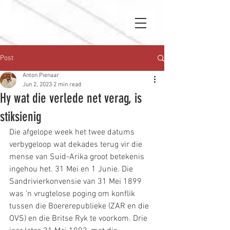
Post
Anton Pienaar
Jun 2, 2023
2 min read
Hy wat die verlede net verag, is
stiksienig
Die afgelope week het twee datums 
verbygeloop wat dekades terug vir die 
mense van Suid-Arika groot betekenis 
ingehou het. 31 Mei en 1 Junie. Die 
Sandrivierkonvensie van 31 Mei 1899 
was ’n vrugtelose poging om konflik 
tussen die Boererepublieke (ZAR en die 
OVS) en die Britse Ryk te voorkom. Drie 