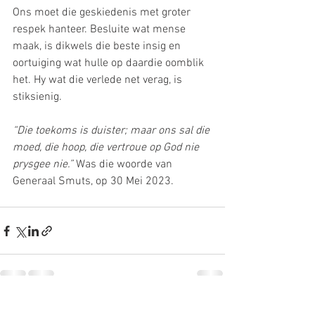
Ons moet die geskiedenis met groter 
respek hanteer. Besluite wat mense 
maak, is dikwels die beste insig en 
oortuiging wat hulle op daardie oomblik 
het. Hy wat die verlede net verag, is 
stiksienig.
“Die toekoms is duister; maar ons sal die 
moed, die hoop, die vertroue op God nie 
prysgee nie.” 
Was die woorde van 
Generaal Smuts, op 30 Mei 2023.
See All
Recent Posts