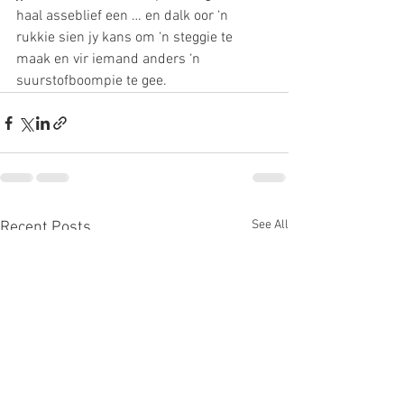
haal asseblief een … en dalk oor ‘n 
rukkie sien jy kans om ‘n steggie te 
maak en vir iemand anders ‘n 
suurstofboompie te gee. 
See All
Recent Posts