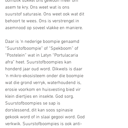
oomblik sukkel ons gewoon meer om 
asem te kry. Ons weet wat is ons 
suurstof saturasie. Ons weet ook wat dit 
behoort te wees. Ons is verstrengel in 
asemnood op soveel vlakke en maniere.  
Daar is ‘n nederige boompie genaamd 
“Suurstofboompie” of “Spekboom” of 
“Postelein” wat in Latyn “Portulacaria 
afra” heet. Suurstofboompies kan 
honderd jaar oud word. Dikwels is daar 
‘n mikro-ekosisteem onder die boompie 
wat die grond verryk, waterhoudend is, 
erosie voorkom en huisvesting bied vir 
klein diertjies en insekte. God sorg. 
Suurstofboompies se sap is 
dorslessend, dit kan soos spinasie 
gekook word of in slaai gegooi word. God 
verkwik. Suurstofboompies is ook anti-