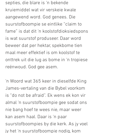
septies, die blare is ‘n bekende 
kruiemiddel wat vir verskeie kwale 
aangewend word. God genees. Die 
suurstofboompie se eintlike “claim to 
fame” is dat dit ‘n koolstofdioksiedspons 
is wat suurstof produseer. Daar word 
beweer dat per hektar, spekbome tien 
maal meer effektief is om koolstof te 
onttrek uit die lug as bome in ‘n tropiese 
reënwoud. God gee asem.
‘n Woord wat 365 keer in dieselfde King 
James-vertaling van die Bybel voorkom 
is “do not be afraid”. Ek wens ek kon vir 
almal ‘n suurstofboompie gee sodat ons 
nie bang hoef te wees nie, maar weer 
kan asem haal. Daar is ‘n paar 
suurstofboompies by die kerk. As jy voel 
jy het ‘n suurstofboompie nodig, kom 