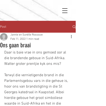
Post
Jannie en Sunélle Rossouw
Feb 11, 2022
1 min read
Ons gaan braai
Daar is baie vrae in ons gemoed oor al 
die brandende geboue in Suid-Afrika. 
Watter groter prentjie kyk ons mis?
Terwyl die vernietigende brand in die 
Parlementsgebou vars in die geheue is, 
hoor ons van brandstigting in die St 
Georges katedraal in Kaapstad. Albei 
hierdie geboue het groot simboliese 
waarde in Suid-Afrika en het in die 