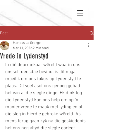
Post
Maricus Le Grange
Mar 11, 2022
2 min read
Vrede in Lydenstyd
In dié deurmekaar wêreld waarin ons 
onsself deesdae bevind, is dit nogal 
moeilik om ons fokus op Lydenstyd te 
plaas. Dit voel asof ons genoeg gehad 
het van al die slegte dinge. Ek dink tog 
die Lydenstyd kan ons help om op ‘n 
manier vrede te maak met lyding en al 
die sleg in hierdie gebroke wêreld. As 
mens terug gaan kyk na die geskiedenis 
het ons nog altyd die slegte oorleef. 