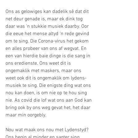
Ons as gelowiges kan dadelik sê dat dit 
net deur genade is, maar ek dink tog 
daar was ‘n stukkie musiek daarby. Oor 
die eeue het mense altyd ‘n rede gevind 
om te sing. Die Corona-virus het gekom 
en alles probeer van ons af wegvat. En 
een van hierdie baie dinge is die sang in 
ons eredienste. Ons weet dit is 
ongemaklik met maskers, maar ons 
weet ook dit is ongemaklik om lydens-
musiek te sing. Die enigste ding wat ons 
nou kan doen, is om nie op te hou sing 
nie. As covid die lof wat ons aan God kan 
bring ook by ons weg gevat het, het daar 
maar min oorgebly. 
Nou wat maak ons nou met Lydenstyd? 
Ons begin al minder en sagter sing, 