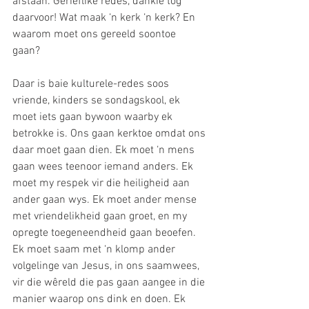
afstaan. Gerieflike redes, dankie tog 
daarvoor! Wat maak ‘n kerk ‘n kerk? En 
waarom moet ons gereeld soontoe 
gaan? 
Daar is baie kulturele-redes soos 
vriende, kinders se sondagskool, ek 
moet iets gaan bywoon waarby ek 
betrokke is. Ons gaan kerktoe omdat ons 
daar moet gaan dien. Ek moet ‘n mens 
gaan wees teenoor iemand anders. Ek 
moet my respek vir die heiligheid aan 
ander gaan wys. Ek moet ander mense 
met vriendelikheid gaan groet, en my 
opregte toegeneendheid gaan beoefen. 
Ek moet saam met ‘n klomp ander 
volgelinge van Jesus, in ons saamwees, 
vir die wêreld die pas gaan aangee in die 
manier waarop ons dink en doen. Ek 