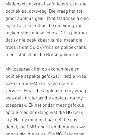
Madonsela gevra of sy ‘n leiersrol in die 
politiek sal oorweeg. Die vraag het tot 
groot applous gelei. Prof Madonsela sien 
egter haar eie rol as die opleiding van 
toekomstige etiese leiers. Dit is jammer 
dat sy nie beskikbaar is nie, maar die 
troos is dat Suid-Afrika se politiek tans 
meer stabiel as die Britse politiek is.
My toespraak het op ekonomiese en 
politieke aspekte gefokus. Hierdie twee 
sake in Suid-Afrika is ten nouste 
verweef. Maar die applous na my vraag 
was dalk groter as die applous na my 
toespraak. Ek het onder meer gefokus 
op die mediadekking wat die NG Kerk 
kry. Na my mening haal net die gay-
debat, die CMR-noord en dominees wat 
ophou glo, die nuus. Die NG Kerk moet 